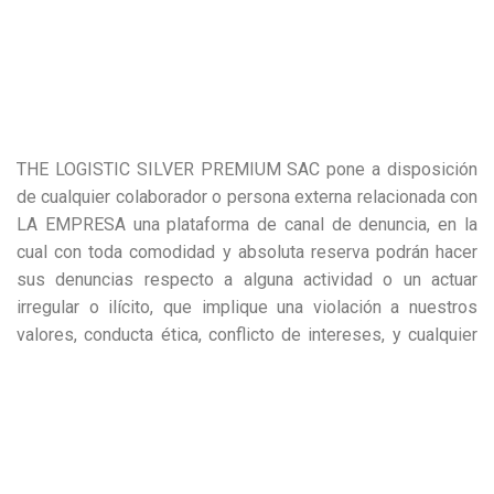
THE LOGISTIC SILVER PREMIUM SAC pone a disposición
de cualquier colaborador o persona externa relacionada con
LA EMPRESA una plataforma de canal de denuncia, en la
cual con toda comodidad y absoluta reserva podrán hacer
sus denuncias respecto a alguna actividad o un actuar
irregular o ilícito, que implique una violación a nuestros
valores, conducta ética, conflicto de intereses, y cualquier
incumplimiento a leyes, normativa o regulaciones vigentes,
así como normas y políticas internas.
Las personas que tomen conocimiento de la existencia de
una situación irregular deben denunciarla a través de los