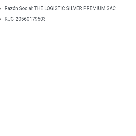
Razón Social: THE LOGISTIC SILVER PREMIUM SAC
RUC: 20560179503
Síguenos en:
Política
Política de Gestión en Control y Seguridad