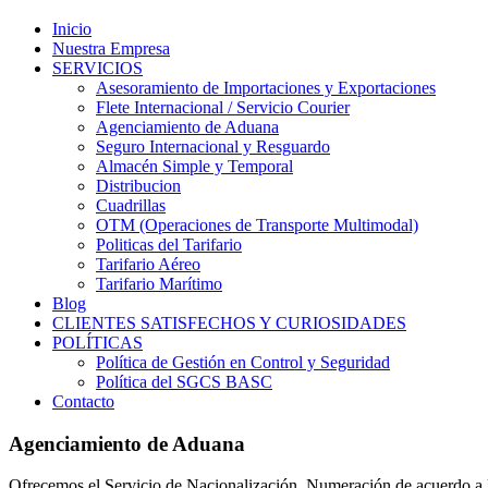
Inicio
Nuestra Empresa
SERVICIOS
Asesoramiento de Importaciones y Exportaciones
Flete Internacional / Servicio Courier
Agenciamiento de Aduana
Seguro Internacional y Resguardo
Almacén Simple y Temporal
Distribucion
Cuadrillas
OTM (Operaciones de Transporte Multimodal)
Politicas del Tarifario
Tarifario Aéreo
Tarifario Marítimo
Blog
CLIENTES SATISFECHOS Y CURIOSIDADES
POLÍTICAS
Política de Gestión en Control y Seguridad
Política del SGCS BASC
Contacto
Agenciamiento de Aduana
Ofrecemos el Servicio de Nacionalización, Numeración de acuerdo a la