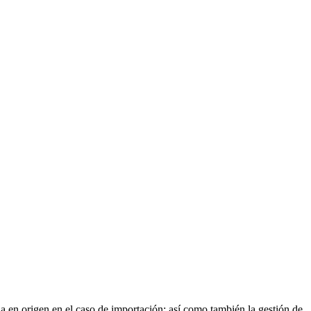
a en origen en el caso de importación; así como también la gestión de