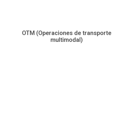
OTM (Operaciones de transporte
multimodal)
THE LOGISTIC SILVER
PREMIUM S.A.C.
Poseemos un amplio portafolio de
servicios que incluyen servicios
marítimos, aéreos y terrestres DOOR
TO DOOR