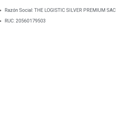
Razón Social: THE LOGISTIC SILVER PREMIUM SAC
RUC: 20560179503
Síguenos en:
Política
Política de Gestión en Control y Seguridad