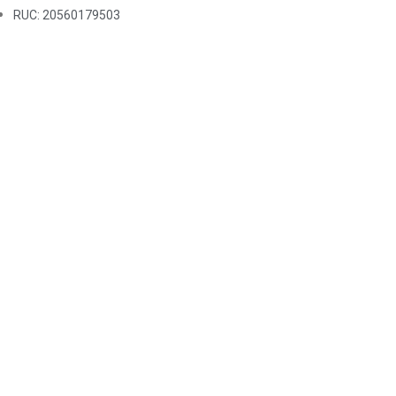
RUC: 20560179503
Síguenos en:
Política
Política de Gestión en Control y Seguridad