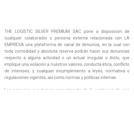
THE LOGISTIC SILVER PREMIUM SAC pone a disposición de
cualquier colaborador o persona externa relacionada con LA
EMPRESA una plataforma de canal de denuncia, en la cual con
toda comodidad y absoluta reserva podrán hacer sus denuncias
respecto a alguna actividad o un actuar irregular o ilícito, que
implique una violación a nuestros valores, conducta ética, conflicto
de intereses, y cualquier incumplimiento a leyes, normativa o
regulaciones vigentes, así como normas y políticas internas.
Las personas que tomen conocimiento de la existencia de una
situación irregular deben denunciarla a través de los siguientes
medios:
Email:
info@logisticpremium.com
CANAL DE DENUNCIAS